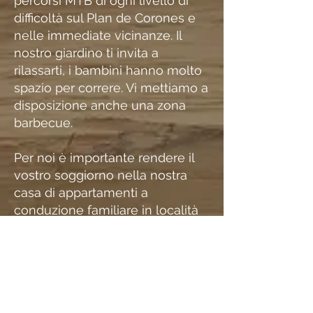
percorsi MTB di ogni livello di
difficoltà sul Plan de Corones e
nelle immediate vicinanze.
Il
nostro giardino ti invita a
rilassarti, i bambini hanno molto
spazio per correre. Vi mettiamo a
disposizione anche una zona
barbecue.
Per noi è importante rendere il
vostro soggiorno nella nostra
casa di appartamenti a
conduzione familiare in località
Gassl a Valdaora, immerso nella
favolosa natura delle Dolomiti il ​​
più piacevole possibile.
Vi aspettiamo!